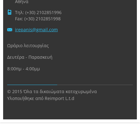
Αθήνα
Τηλ: (+30) 2102851996
Fax: (+30) 2102851998
irepanis
@gmail.c
om
Ωράριο λειτουργίας
Δευτέρα - Παρασκευή
8:00πμ - 4:00μμ
© 2015 Όλα τα δικαιώματα κατοχυρωμένα
Υλοποιήθηκε από Reimport L.t.d