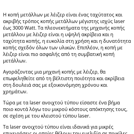
Η κοπή μετάλλων με λέιζερ είναι ένας ταχύτατος και
ακριβής τρόπος κοπής μετάλλων μέγιστης ισχύς laser
έως 3000 Watt. Τα πλεονεκτήματα της μηχανής κοπής
μετάλλου με λέιζερ είναι η υψηλή ακρίβεια και η
ταχύτητα κοπής, η ευκολία στη χρήση και η δυνατότητα
κοπής σχεδόν όλων των υλικών. Επιπλέον, η κοπή με
λέιζερ είναι πιο ασφαλής από τη συμβατική κοπή
μετάλλων.
Αγοράζοντας μια μηχανή κοπής με λέιζερ, θα
επωφεληθείτε από τη βέλτιστη ποιότητα και ακρίβεια
στη δουλειά σας με εξοικονόμηση χρόνου και
χρημάτων.
Τώρα με τα laser ανοιχτού τύπου είσαστε ένα βήμα
ποιο κοντά λόγω του μικρού κόστους απόκτησης τους,
σε σχέση με του κλειστού τύπου laser.
Τα laser ανοιχτού τύπου είναι ιδανικά για μικρές
επιχειρήσεις οι οποίες θέλουν την ευελιξία σε ποικίλες