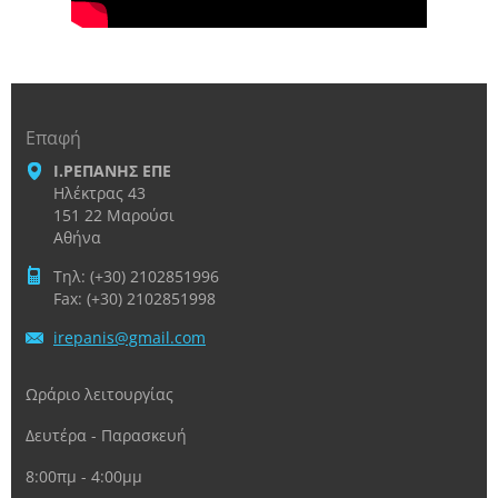
Επαφή
Ι.ΡΕΠΑΝΗΣ ΕΠΕ
Ηλέκτρας 43
151 22 Μαρούσι
Αθήνα
Τηλ: (+30) 2102851996
Fax: (+30) 2102851998
irepanis
@gmail.c
om
Ωράριο λειτουργίας
Δευτέρα - Παρασκευή
8:00πμ - 4:00μμ